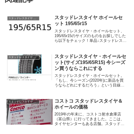
スタッドレスタイヤ ホイールセ
スタッドレスタイヤ ホイールセット 195/65r15
ット 195/65r15
スタッドレスタイヤ・ホイールセット、
195/65r15のサイズのものをお探しでした
ら以下をチェック！単品↓スタッドレスタ
イヤ ホイールセット 195/65r15 単品（楽
天）4本セットをお探しならこちら↓スタ
ッドレスタイヤ ホイールセット ...
スタッドレスタイヤ・ホイールセ
スタッドレスタイヤ ホイールセット 195/65r15
ット(サイズ195/65R15) 今シーズ
ン買うならこれにする
スタッドレスタイヤ・ホイールセット。
「もし、今シーズン(2020年)に新品を買
うならどれにするだろう」という目線で
探してみました。タイヤサイズは、
195/65R15です。探したのは、ここです↓
車種選択で、適合するスタッドレスタイ
コストコ スタッドレスタイヤ＆
スタッドレスタイヤ ホイールセット 195/65r15
ヤ・ホイール...
ホイールの価格
2019年の年末に、コストコ射水倉庫店
（富山県）に行ってきました。ここは、
タイヤセンターもある店舗。スタッドレ
スタイヤの値段をチェックしてきたの
で、お伝えしようと思います。ちなみ