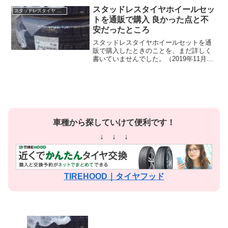
に、コストコタイヤセンターでは、こう
スタッドレスタイヤホイールセッ
スタッドレスタイヤ ホイールセット 195/65r15
いったものはタイヤ価格に含...
トを通販で購入 良かった点と不
安だったところ
スタッドレスタイヤホイールセットを通
販で購入したときのことを、まだ詳しく
書いていませんでした。（2019年11月に
買いました）忘れないうちに書き残して
おこうと思います。サイズは195/65R15
ヨコハマのアイスガード5プラス買ったの
は、1...
車種から探していけて便利です！
↓ ↓ ↓
TIREHOOD｜タイヤフッド