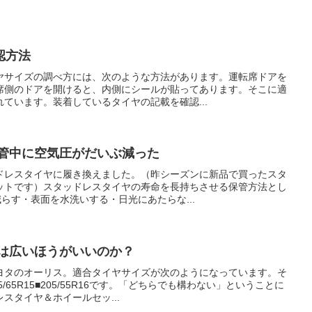
認方法
ヤサイズの調べ方には、次のような方法があります。運転席ドアを
席側のドアを開けると、内側にシールが貼ってあります。そこに適
ています。装着しているタイヤの記載を確認...
保管中に空気圧がだいぶ減った
ドレスタイヤに履き換えました。（昨シーズンに新品で買ったスタ
ットです）スタッドレスタイヤの寿命を長持ちさせる保管方法とし
減らす・表面を水洗いする・日光にあたらな...
幅は広いほうがいいのか？
ヨタのオーリス。適合タイヤサイズが次のようになっています。そ
/65R15■205/55R16です。「どちらでも構わない」ということに
スタイヤ＆ホイールセッ...