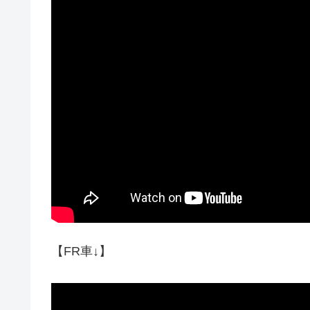
【FR車↓】