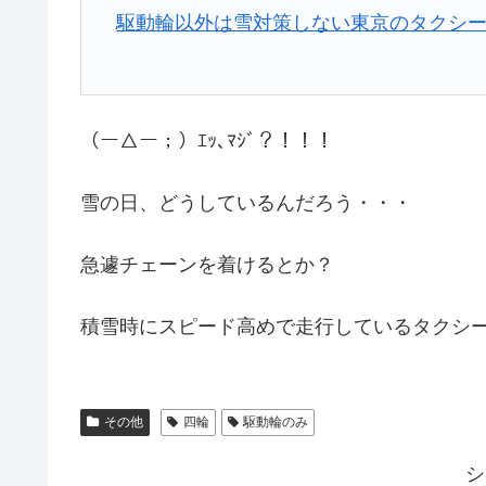
駆動輪以外は雪対策しない東京のタクシー事
（ー△ー；）ｴｯ､ﾏｼﾞ？！！！
雪の日、どうしているんだろう・・・
急遽チェーンを着けるとか？
積雪時にスピード高めで走行しているタクシ
その他
四輪
駆動輪のみ
シ