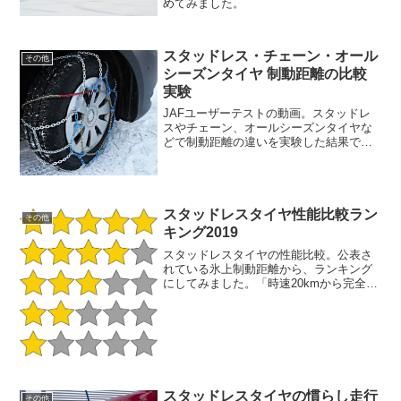
めてみました。
スタッドレス・チェーン・オール
その他
シーズンタイヤ 制動距離の比較
実験
JAFユーザーテストの動画。スタッドレ
スやチェーン、オールシーズンタイヤな
どで制動距離の違いを実験した結果で
す。タイヤは1.ノーマルタイヤ2.スタッド
レスタイヤ3.オールシーズンタイヤ4.ノー
マルタイヤ＋チェーン5.ノーマルタイヤ
＋オートソ...
スタッドレスタイヤ性能比較ラン
その他
キング2019
スタッドレスタイヤの性能比較。公表さ
れている氷上制動距離から、ランキング
にしてみました。「時速20kmから完全停
止するまでの距離」のランキング。各
社、使用車が異なるなど、テストコンデ
ィションが同一ではありません。ですか
ら、あくまで参考程度に...
スタッドレスタイヤの慣らし走行
その他