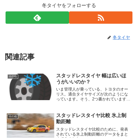
冬タイヤをフォローする
冬タイヤ
関連記事
スタッドレスタイヤ 幅は広いほ
その他
うがいいのか？
いま管理人が乗っている、トヨタのオー
リス。適合タイヤサイズが次のようにな
っています。そう、2つ書かれています。
■195/65R15■205/55R16です。「どちら
でも構わない」ということになると思い
ますが、スタッドレスタイヤ＆ホイール
スタッドレスタイヤ比較 氷上制
その他
セッ...
動距離
スタッドレスタイヤ比較のために、発表
されている氷上制動距離のデータをまと