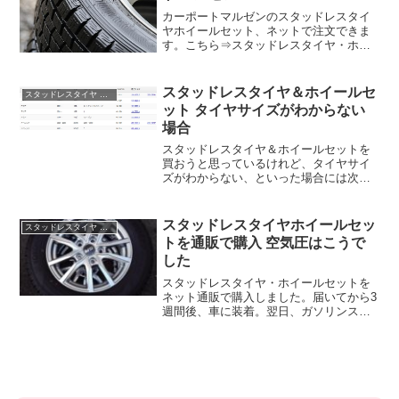
カーポートマルゼンのスタッドレスタイ
ヤホイールセット、ネットで注文できま
す。こちら⇒スタッドレスタイヤ・ホイ
ールSET【カーポートマルゼン 楽天市場
店】タイヤサイズや車メーカー、タイヤ
メーカーから探していくことができま
スタッドレスタイヤ＆ホイールセ
スタッドレスタイヤ ホイールセット 通販
す。安い順にして並び替...
ット タイヤサイズがわからない
場合
スタッドレスタイヤ＆ホイールセットを
買おうと思っているけれど、タイヤサイ
ズがわからない、といった場合には次が
便利です。こちら⇒スタッドレスタイヤ
＆ホイールセット【フジコーポレーショ
ン】メーカー ＞ 車種 と選んでいくと、
スタッドレスタイヤホイールセッ
スタッドレスタイヤ ホイールセット 通販
適合するタイヤサイズ...
トを通販で購入 空気圧はこうで
した
スタッドレスタイヤ・ホイールセットを
ネット通販で購入しました。届いてから3
週間後、車に装着。翌日、ガソリンスタ
ンドに行って、空気圧をチェックしてき
ました。低かったら空気を入れておこう
と思って行ったのですが。入っていた空
気圧は ・ ・ ・ ・...