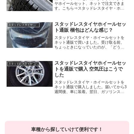
ヤホイールセット、ネットで注文できま
す。こちら⇒スタッドレスタイヤ・ホイ
ールSET【カーポートマルゼン 楽天市場
店】タイヤサイズや車メーカー、タイヤ
メーカーから探していくことができま
スタッドレスタイヤホイールセッ
スタッドレスタイヤ ホイールセット 通販
す。安い順にして並び替...
ト通販 梱包はどんな感じ？
スタッドレスタイヤ・ホイールセットを
ネット通販で買いました。受け取る前、
ちょっときになっていたのが、「どうい
うふうにして送られてくるか」です。む
き出しで、4本が紐でまとめられている？
1個1個、箱に入っている？ビニール袋に
スタッドレスタイヤホイールセッ
スタッドレスタイヤ ホイールセット 通販
包まれている？要は、...
トを通販で購入 空気圧はこうで
した
スタッドレスタイヤ・ホイールセットを
ネット通販で購入しました。届いてから3
週間後、車に装着。翌日、ガソリンスタ
ンドに行って、空気圧をチェックしてき
ました。低かったら空気を入れておこう
と思って行ったのですが。入っていた空
気圧は ・ ・ ・ ・...
車種から探していけて便利です！